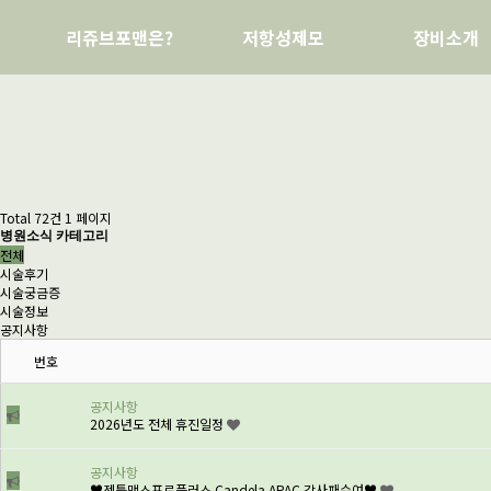
리쥬브포맨은?
저항성제모
장비소개
Total 72건
1 페이지
병원소식 카테고리
전체
시술후기
시술궁금증
시술정보
공지사항
번호
공지사항
2026년도 전체 휴진일정
공지사항
♥젠틀맥스프로플러스 Candela APAC 감사패수여♥