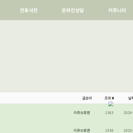
전후사진
온라인상담
커뮤니티
글쓴이
조회
날
리쥬브포맨
1363
2026-
리쥬브포맨
1936
2025-