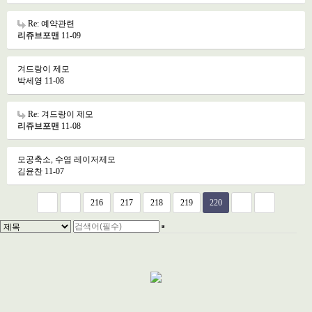
Re: 예약관련
리쥬브포맨
11-09
겨드랑이 제모
박세영
11-08
Re: 겨드랑이 제모
리쥬브포맨
11-08
모공축소, 수염 레이저제모
김윤찬
11-07
216
217
218
219
220