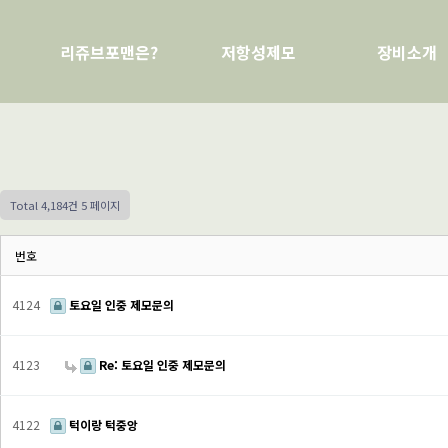
리쥬브포맨은?
저항성제모
장비소개
Total 4,184건
5 페이지
번호
4124
토요일 인중 제모문의
4123
Re: 토요일 인중 제모문의
4122
턱이랑 턱중앙