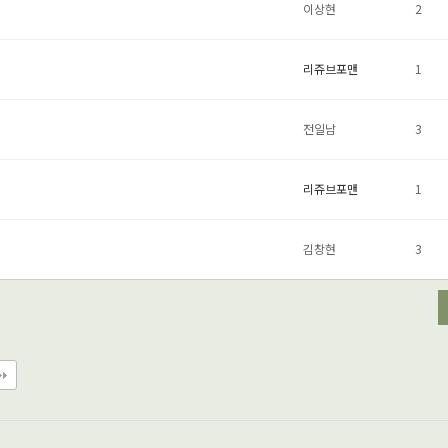
이상현
2
리쥬브포맨
1
전일남
3
리쥬브포맨
1
김창현
3