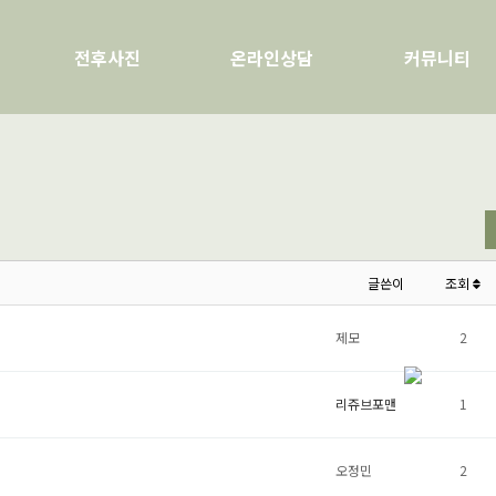
전후사진
온라인상담
커뮤니티
글쓴이
조회
제모
2
리쥬브포맨
1
오정민
2