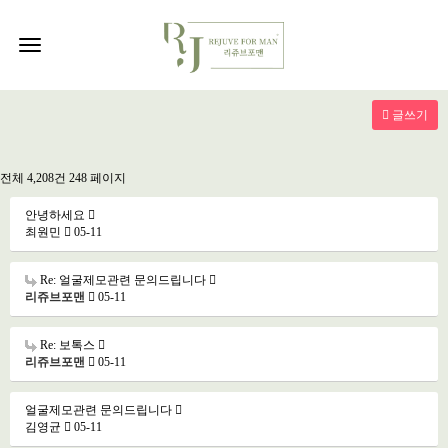
Toggle
navigation
글쓰기
전체 4,208건
248 페이지
안녕하세요
최원민
05-11
Re: 얼굴제모관련 문의드립니다
리쥬브포맨
05-11
Re: 보톡스
리쥬브포맨
05-11
얼굴제모관련 문의드립니다
김영균
05-11