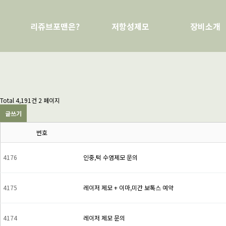
리쥬브포맨은?
저항성제모
장비소개
Total 4,191건
2 페이지
글쓰기
번호
4176
인중,턱 수염제모 문의
4175
레이저 제모 + 이마,미간 보톡스 예약
4174
레이저 제모 문의