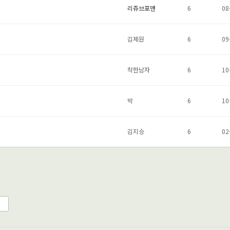
리쥬브포맨
6
08
김제원
6
09
착한남자
6
10
박
6
10
김지승
6
02