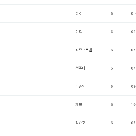
ㅇㅇ
6
01
이로
6
04
리쥬브포맨
6
07
전쥬니
6
07
이준엽
6
08
제모
6
10
정순호
6
03