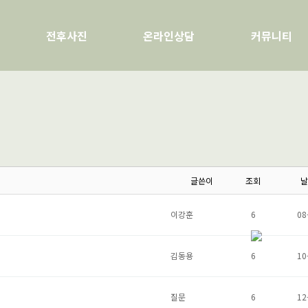
전후사진
온라인상담
커뮤니티
글쓴이
조회
날
이강훈
6
08
김동용
6
10
질문
6
12