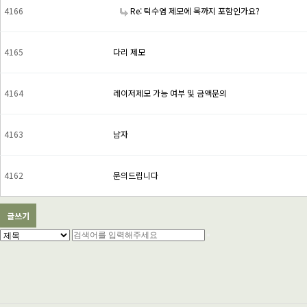
4166
Re: 턱수염 제모에 목까지 포함인가요?
4165
다리 제모
4164
레이저제모 가능 여부 및 금액문의
4163
남자
4162
문의드립니다
글쓰기
처음
다음
맨끝